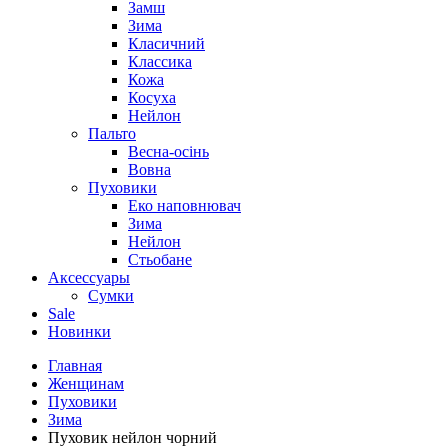
Замш
Зима
Класичний
Классика
Кожа
Косуха
Нейлон
Пальто
Весна-осінь
Вовна
Пуховики
Еко наповнювач
Зима
Нейлон
Стьобане
Аксессуары
Сумки
Sale
Новинки
Главная
Женщинам
Пуховики
Зима
Пуховик нейлон чорний