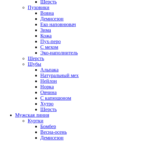
Шерсть
Пуховики
Вовна
Демисезон
Еко наповнювач
Зима
Кожа
Пух-перо
С мехом
Эко-наполнитель
Шерсть
Шубы
Альпака
Натуральный мех
Нейлон
Норка
Овчина
С капюшоном
Хутро
Шерсть
Мужская линия
Куртки
Бомбер
Весна-осень
Демисезон