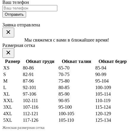
Ваш телефон
Отправить
Заявка отправлена
Мы свяжемся с вами в ближайшее время!
Размерная сетка
Размер
Обхват груди
Обхват талии
Обхват бедер
XS
80-86
65-70
85-94
S
82-91
70-75
90-99
M
87-96
75-80
95-104
L
92-101
80-85
100-109
XL
97-106
85-90
105-114
XXL
102-111
90-95
110-119
3XL
107-116
95-100
115-124
4XL
112-121
100-105
120-129
5XL
117-126
105-110
125-134
Женская размерная сетка