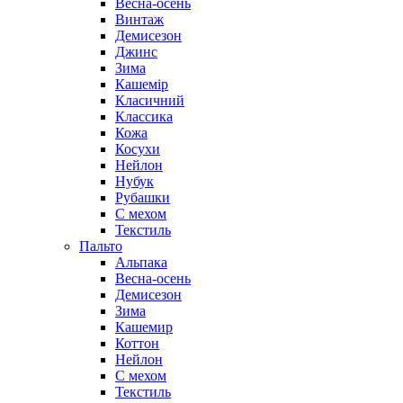
Весна-осень
Винтаж
Демисезон
Джинс
Зима
Кашемір
Класичний
Классика
Кожа
Косухи
Нейлон
Нубук
Рубашки
С мехом
Текстиль
Пальто
Альпака
Весна-осень
Демисезон
Зима
Кашемир
Коттон
Нейлон
С мехом
Текстиль