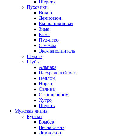
Шерсть
Пуховики
Вовна
Демисезон
Еко наповнювач
Зима
Кожа
Пух-перо
С мехом
Эко-наполнитель
Шерсть
Шубы
Альпака
Натуральный мех
Нейлон
Норка
Овчина
С капюшоном
Хутро
Шерсть
Мужская линия
Куртки
Бомбер
Весна-осень
Демисезон