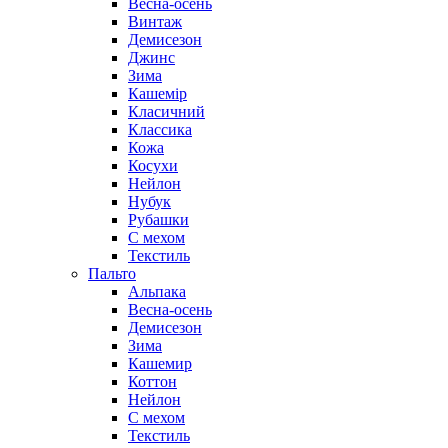
Весна-осень
Винтаж
Демисезон
Джинс
Зима
Кашемір
Класичний
Классика
Кожа
Косухи
Нейлон
Нубук
Рубашки
С мехом
Текстиль
Пальто
Альпака
Весна-осень
Демисезон
Зима
Кашемир
Коттон
Нейлон
С мехом
Текстиль