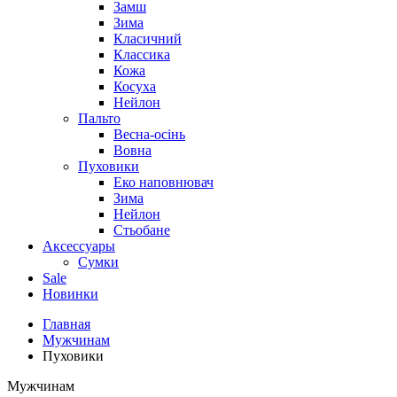
Замш
Зима
Класичний
Классика
Кожа
Косуха
Нейлон
Пальто
Весна-осінь
Вовна
Пуховики
Еко наповнювач
Зима
Нейлон
Стьобане
Аксессуары
Сумки
Sale
Новинки
Главная
Мужчинам
Пуховики
Мужчинам