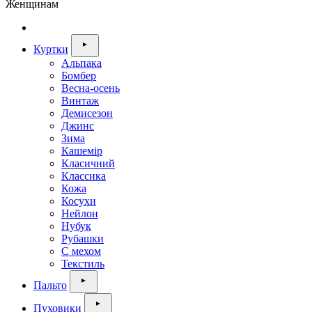
Женщинам
Куртки
Альпака
Бомбер
Весна-осень
Винтаж
Демисезон
Джинс
Зима
Кашемір
Класичний
Классика
Кожа
Косухи
Нейлон
Нубук
Рубашки
С мехом
Текстиль
Пальто
Пуховики