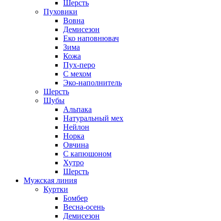
Шерсть
Пуховики
Вовна
Демисезон
Еко наповнювач
Зима
Кожа
Пух-перо
С мехом
Эко-наполнитель
Шерсть
Шубы
Альпака
Натуральный мех
Нейлон
Норка
Овчина
С капюшоном
Хутро
Шерсть
Мужская линия
Куртки
Бомбер
Весна-осень
Демисезон