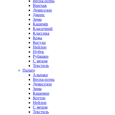
Весна-осень
Винтаж
Демисезон
Джинс
Зима
Кашемір
Класичний
Классика
Кожа
Косухи
Нейлон
Нубук
Рубашки
С мехом
Текстиль
Пальто
Альпака
Весна-осень
Демисезон
Зима
Кашемир
Коттон
Нейлон
С мехом
Текстиль