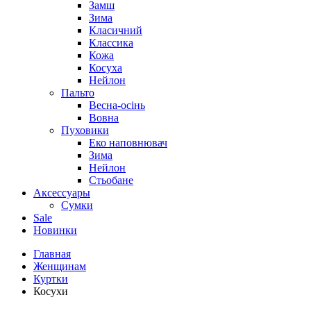
Замш
Зима
Класичний
Классика
Кожа
Косуха
Нейлон
Пальто
Весна-осінь
Вовна
Пуховики
Еко наповнювач
Зима
Нейлон
Стьобане
Аксессуары
Сумки
Sale
Новинки
Главная
Женщинам
Куртки
Косухи