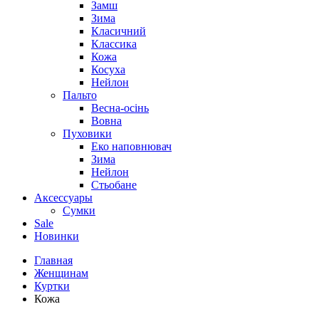
Замш
Зима
Класичний
Классика
Кожа
Косуха
Нейлон
Пальто
Весна-осінь
Вовна
Пуховики
Еко наповнювач
Зима
Нейлон
Стьобане
Аксессуары
Сумки
Sale
Новинки
Главная
Женщинам
Куртки
Кожа