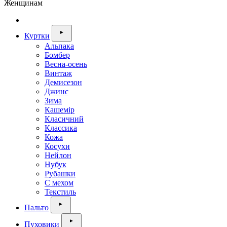
Женщинам
Куртки
Альпака
Бомбер
Весна-осень
Винтаж
Демисезон
Джинс
Зима
Кашемір
Класичний
Классика
Кожа
Косухи
Нейлон
Нубук
Рубашки
С мехом
Текстиль
Пальто
Пуховики