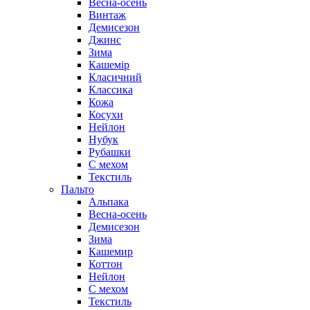
Весна-осень
Винтаж
Демисезон
Джинс
Зима
Кашемір
Класичний
Классика
Кожа
Косухи
Нейлон
Нубук
Рубашки
С мехом
Текстиль
Пальто
Альпака
Весна-осень
Демисезон
Зима
Кашемир
Коттон
Нейлон
С мехом
Текстиль