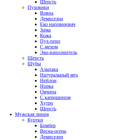
Шерсть
Пуховики
Вовна
Демисезон
Еко наповнювач
Зима
Кожа
Пух-перо
С мехом
Эко-наполнитель
Шерсть
Шубы
Альпака
Натуральный мех
Нейлон
Норка
Овчина
С капюшоном
Хутро
Шерсть
Мужская линия
Куртки
Бомбер
Весна-осень
Демисезон