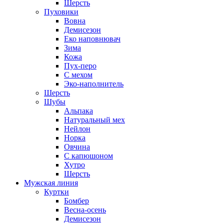
Шерсть
Пуховики
Вовна
Демисезон
Еко наповнювач
Зима
Кожа
Пух-перо
С мехом
Эко-наполнитель
Шерсть
Шубы
Альпака
Натуральный мех
Нейлон
Норка
Овчина
С капюшоном
Хутро
Шерсть
Мужская линия
Куртки
Бомбер
Весна-осень
Демисезон