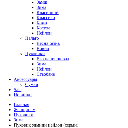
Замш
Зима
Класичний
Классика
Кожа
Косуха
Нейлон
Пальто
Весна-осінь
Вовна
Пуховики
Еко наповнювач
Зима
Нейлон
Стьобане
Аксессуары
Сумки
Sale
Новинки
Главная
Женщинам
Пуховики
Зима
Пуховик зимний нейлон (серый)