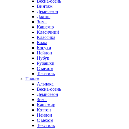
Весна-осень
Винтаж
Демисезон
Джинс
Зима
Кашемір
Класичний
Классика
Кожа
Косухи
Нейлон
Нубук
Рубашки
С мехом
Текстиль
Пальто
Альпака
Весна-осень
Демисезон
Зима
Кашемир
Коттон
Нейлон
С мехом
Текстиль