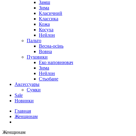
Замш
Зима
Класичний
Классика
Кожа
Косуха
Нейлон
Пальто
Весна-осінь
Вовна
Пуховики
Еко наповнювач
Зима
Нейлон
Стьобане
Аксессуары
Сумки
Sale
Новинки
Главная
Женщинам
Женщинам