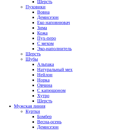
Шерсть
Пуховики
Вовна
Демисезон
Еко наповнювач
Зима
Кожа
Пух-перо
С мехом
Эко-наполнитель
Шерсть
Шубы
Альпака
Натуральный мех
Нейлон
Норка
Овчина
С капюшоном
Хутро
Шерсть
Мужская линия
Куртки
Бомбер
Весна-осень
Демисезон