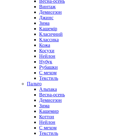
Весна-осень
Винтаж
Демисезон
Джинс
Зима
Кашемір
Класичний
Классика
Кожа
Косухи
Нейлон
Нубук
Рубашки
С мехом
Текстиль
Пальто
Альпака
Весна-осень
Демисезон
Зима
Кашемир
Коттон
Нейлон
С мехом
Текстиль