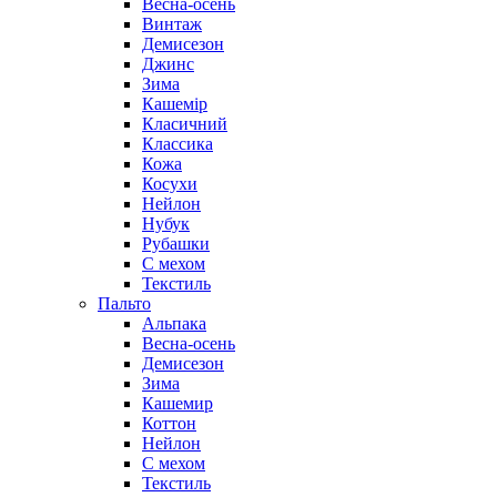
Весна-осень
Винтаж
Демисезон
Джинс
Зима
Кашемір
Класичний
Классика
Кожа
Косухи
Нейлон
Нубук
Рубашки
С мехом
Текстиль
Пальто
Альпака
Весна-осень
Демисезон
Зима
Кашемир
Коттон
Нейлон
С мехом
Текстиль