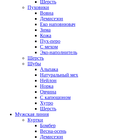
Шерсть
Пуховики
Вовна
Демисезон
Еко наповнювач
Зима
Кожа
Пух-перо
С мехом
Эко-наполнитель
Шерсть
Шубы
Альпака
Натуральный мех
Нейлон
Норка
Овчина
С капюшоном
Хутро
Шерсть
Мужская линия
Куртки
Бомбер
Весна-осень
Демисезон