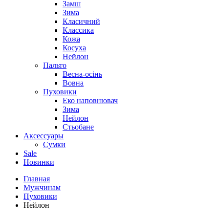
Замш
Зима
Класичний
Классика
Кожа
Косуха
Нейлон
Пальто
Весна-осінь
Вовна
Пуховики
Еко наповнювач
Зима
Нейлон
Стьобане
Аксессуары
Сумки
Sale
Новинки
Главная
Мужчинам
Пуховики
Нейлон