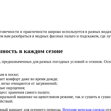
олговечности и практичности широко используется в разных вида
 вам разобраться в модных фасонах пальто и подскажем, где л
чность в каждом сезоне
о, предназначенных для разных погодных условий и сезонов. О
ым в носке;
ет комфорт даже во время дождя;
 легко очищаются от загрязнений;
ьные ощущения;
цесс хранения самого пальто;
стиральной машинке на щекотливом режиме, так и сушить в суши
ействий.
дный вариант для осеннего периода.
Верхняя женская одежда
отл