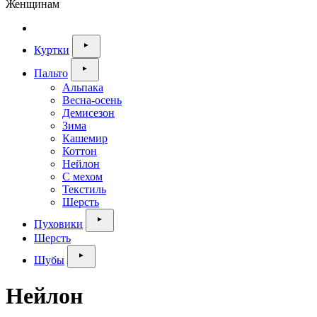
Женщинам
Куртки
Пальто
Альпака
Весна-осень
Демисезон
Зима
Кашемир
Коттон
Нейлон
С мехом
Текстиль
Шерсть
Пуховики
Шерсть
Шубы
Нейлон