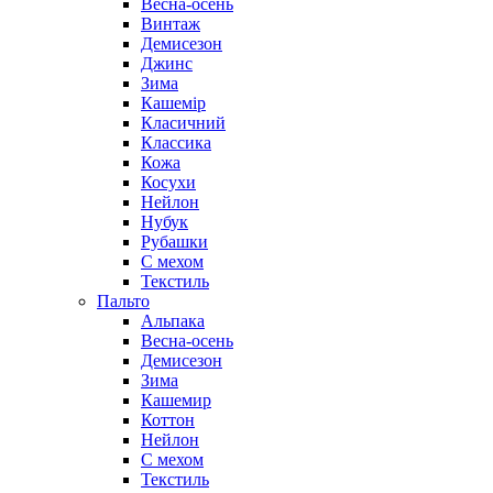
Весна-осень
Винтаж
Демисезон
Джинс
Зима
Кашемір
Класичний
Классика
Кожа
Косухи
Нейлон
Нубук
Рубашки
С мехом
Текстиль
Пальто
Альпака
Весна-осень
Демисезон
Зима
Кашемир
Коттон
Нейлон
С мехом
Текстиль