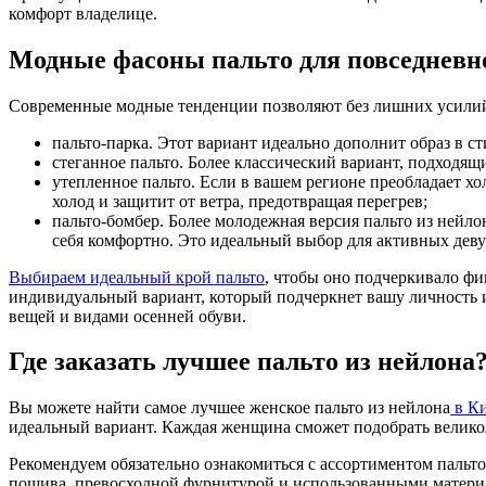
комфорт владелице.
Модные фасоны пальто для повседневн
Современные модные тенденции позволяют без лишних усилий к
пальто-парка. Этот вариант идеально дополнит образ в с
стеганное пальто. Более классический вариант, подходя
утепленное пальто. Если в вашем регионе преобладает хо
холод и защитит от ветра, предотвращая перегрев;
пальто-бомбер. Более молодежная версия пальто из нейл
себя комфортно. Это идеальный выбор для активных дев
Выбираем идеальный крой пальто
, чтобы оно подчеркивало фи
индивидуальный вариант, который подчеркнет вашу личность и
вещей и видами осенней обуви.
Где заказать лучшее пальто из нейлона
Вы можете найти самое лучшее женское пальто из нейлона
в Ки
идеальный вариант. Каждая женщина сможет подобрать велико
Рекомендуем обязательно ознакомиться с ассортиментом пальто
пошива, превосходной фурнитурой и использованными материал