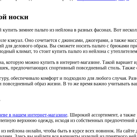
ой носки
упить зимнее пальто из нейлона в разных фасонах. Вот нескол
тиле кэжуал. Оно сочетается с джинсами, джогерами, а также м
щий для делового образа. Вы сможете носить пальто с брюками п
лодный климат, то стоит купить пальто из нейлона с утеплителем
она, которую можно купить в интернет-магазине. Такой вариант 
ушек, предпочитающих спортивный повседневный стиль. Также 
гуру, обеспечивало комфорт и подходило для любого случая. Разн
 повседневный образ жизни. В то же время важно учитывать ва
?
еве в нашем интернет-магазине
. Широкий ассортимент, а также
лепную верхнюю одежду, исходя из собственных предпочтений и
 из нейлона онлайн, чтобы быть в курсе всех новинок. На сайт
ами. Здесь вы найдете все варианты изделий из приятного ней