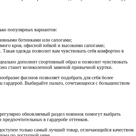
ько популярных вариантов:
ассивными ботинками или сапогами;
рямого кроя, офисной юбкой и высокими сапогами;
. Такая одежда позволит вам чувствовать себя комфортно в
идеально дополнит спортивный образ и позволит чувствовать
оно станет великолепной заменой привычной куртки.
ообразие фасонов позволяет подобрать для себя более
ш гардероб. Выбирайте пальто, сочетающееся с большинством
 регулярно обновляемый раздел новинок помогут выбрать
 предпочтительных в гардеробе оттенков.
е доступен только самый лучший товар, отличающийся качеством
лона по доступной цене.