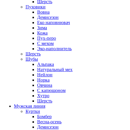
Шерсть
Пуховики
Вовна
Демисезон
Еко наповнювач
Зима
Кожа
Пух-перо
С мехом
Эко-наполнитель
Шерсть
Шубы
Альпака
Натуральный мех
Нейлон
Норка
Овчина
С капюшоном
Хутро
Шерсть
Мужская линия
Куртки
Бомбер
Весна-осень
Демисезон