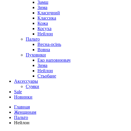
Замш
Зима
Класичний
Классика
Кожа
Косуха
Нейлон
Пальто
Весна-осінь
Вовна
Пуховики
Еко наповнювач
Зима
Нейлон
Стьобане
Аксессуары
Сумки
Sale
Новинки
Главная
Женщинам
Пальто
Нейлон