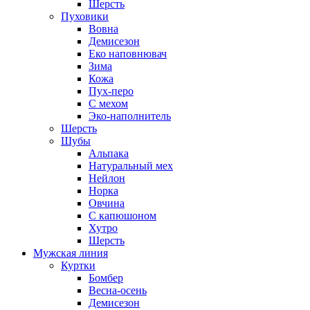
Шерсть
Пуховики
Вовна
Демисезон
Еко наповнювач
Зима
Кожа
Пух-перо
С мехом
Эко-наполнитель
Шерсть
Шубы
Альпака
Натуральный мех
Нейлон
Норка
Овчина
С капюшоном
Хутро
Шерсть
Мужская линия
Куртки
Бомбер
Весна-осень
Демисезон