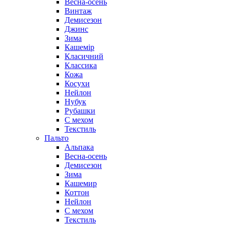
Весна-осень
Винтаж
Демисезон
Джинс
Зима
Кашемір
Класичний
Классика
Кожа
Косухи
Нейлон
Нубук
Рубашки
С мехом
Текстиль
Пальто
Альпака
Весна-осень
Демисезон
Зима
Кашемир
Коттон
Нейлон
С мехом
Текстиль