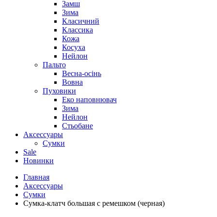
Замш
Зима
Класичний
Классика
Кожа
Косуха
Нейлон
Пальто
Весна-осінь
Вовна
Пуховики
Еко наповнювач
Зима
Нейлон
Стьобане
Аксессуары
Сумки
Sale
Новинки
Главная
Аксессуары
Сумки
Сумка-клатч большая с ремешком (черная)