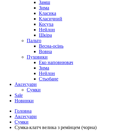
Замш
Зима
Класика
Класичний
Косуха
Нейлон
Шкіра
Пальто
Весна-осінь
Вовна
Пуховики
Еко наповнювач
Зима
Нейлон
Стьобане
Аксесуари
Сумки
Sale
Новинки
Головна
Аксесуари
Сумки
Сумка-клатч велика з ремінцем (чорна)