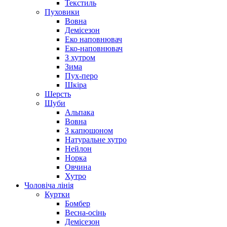
Текстиль
Пуховики
Вовна
Демісезон
Еко наповнювач
Еко-наповнювач
З хутром
Зима
Пух-перо
Шкіра
Шерсть
Шуби
Альпака
Вовна
З капюшоном
Натуральне хутро
Нейлон
Норка
Овчина
Хутро
Чоловіча лінія
Куртки
Бомбер
Весна-осінь
Демісезон