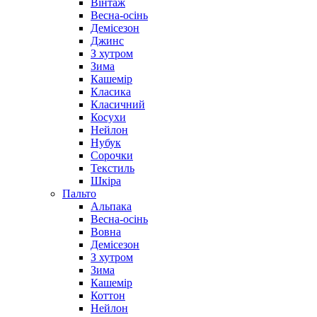
Вінтаж
Весна-осінь
Демісезон
Джинс
З хутром
Зима
Кашемір
Класика
Класичний
Косухи
Нейлон
Нубук
Сорочки
Текстиль
Шкіра
Пальто
Альпака
Весна-осінь
Вовна
Демісезон
З хутром
Зима
Кашемір
Коттон
Нейлон