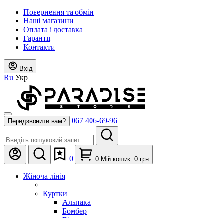
Повернення та обмін
Наші магазини
Оплата і доставка
Гарантії
Контакти
Вхід
Ru
Укр
067 406-69-96
Передзвонити вам?
0
0
Мій кошик:
0
грн
Жіноча лінія
Куртки
Альпака
Бомбер