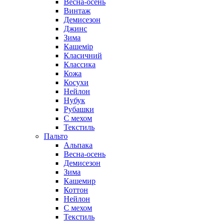
Весна-осень
Винтаж
Демисезон
Джинс
Зима
Кашемір
Класичний
Классика
Кожа
Косухи
Нейлон
Нубук
Рубашки
С мехом
Текстиль
Пальто
Альпака
Весна-осень
Демисезон
Зима
Кашемир
Коттон
Нейлон
С мехом
Текстиль