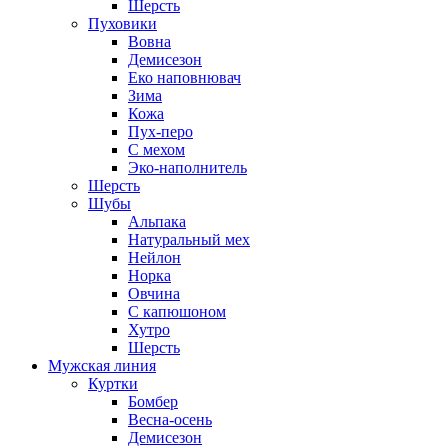
Шерсть
Пуховики
Вовна
Демисезон
Еко наповнювач
Зима
Кожа
Пух-перо
С мехом
Эко-наполнитель
Шерсть
Шубы
Альпака
Натуральный мех
Нейлон
Норка
Овчина
С капюшоном
Хутро
Шерсть
Мужская линия
Куртки
Бомбер
Весна-осень
Демисезон