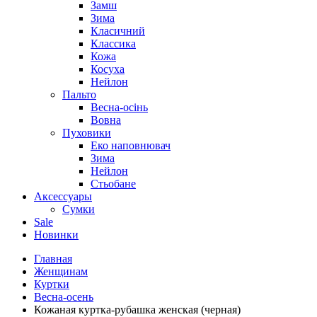
Замш
Зима
Класичний
Классика
Кожа
Косуха
Нейлон
Пальто
Весна-осінь
Вовна
Пуховики
Еко наповнювач
Зима
Нейлон
Стьобане
Аксессуары
Сумки
Sale
Новинки
Главная
Женщинам
Куртки
Весна-осень
Кожаная куртка-рубашка женская (черная)