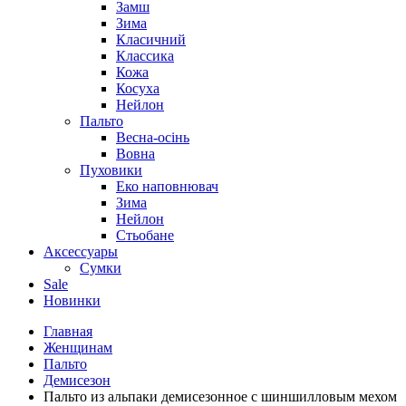
Замш
Зима
Класичний
Классика
Кожа
Косуха
Нейлон
Пальто
Весна-осінь
Вовна
Пуховики
Еко наповнювач
Зима
Нейлон
Стьобане
Аксессуары
Сумки
Sale
Новинки
Главная
Женщинам
Пальто
Демисезон
Пальто из альпаки демисезонное с шиншилловым мехом