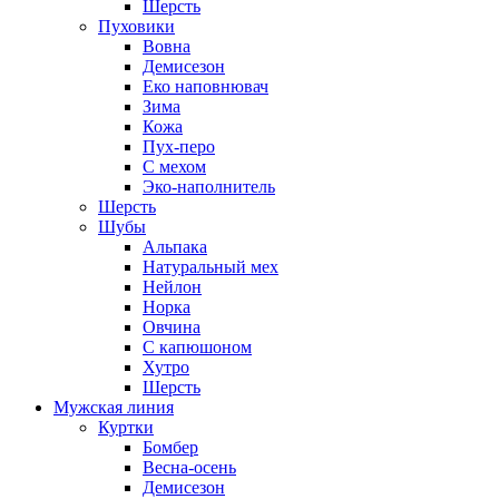
Шерсть
Пуховики
Вовна
Демисезон
Еко наповнювач
Зима
Кожа
Пух-перо
С мехом
Эко-наполнитель
Шерсть
Шубы
Альпака
Натуральный мех
Нейлон
Норка
Овчина
С капюшоном
Хутро
Шерсть
Мужская линия
Куртки
Бомбер
Весна-осень
Демисезон