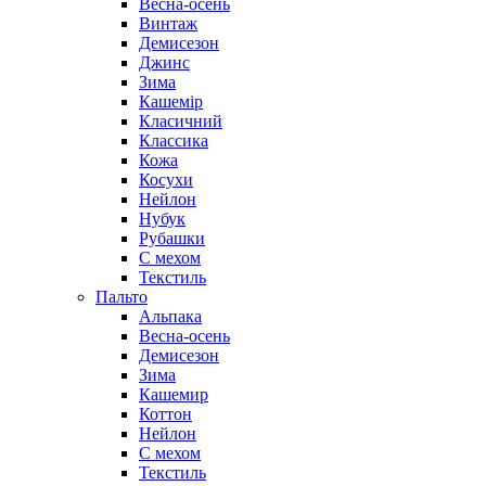
Весна-осень
Винтаж
Демисезон
Джинс
Зима
Кашемір
Класичний
Классика
Кожа
Косухи
Нейлон
Нубук
Рубашки
С мехом
Текстиль
Пальто
Альпака
Весна-осень
Демисезон
Зима
Кашемир
Коттон
Нейлон
С мехом
Текстиль