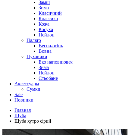
Замш
Зима
Класичний
Классика
Кожа
Косуха
Нейлон
Пальто
Весна-осінь
Вовна
Пуховики
Еко наповнювач
Зима
Нейлон
Стьобане
Аксессуары
Сумки
Sale
Новинки
Главная
Шуба
Шуба хутро сірий