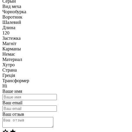
Серый
Вид меха
Чорнобурка
Воротник
Шалевий
Длина
120
Застежка
Магніт
Карманы
Немає
Материал
Хутро
Страна
Греція
Трансформер
Ні
Ваше имя
Ваш email
Ваш отзыв