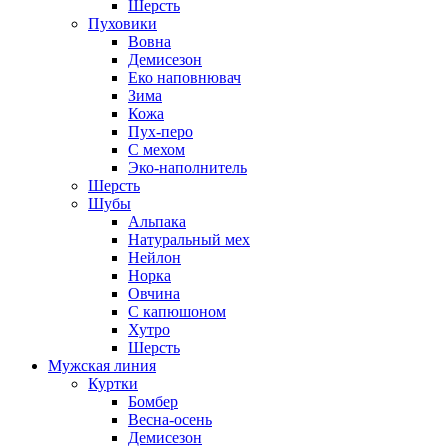
Шерсть
Пуховики
Вовна
Демисезон
Еко наповнювач
Зима
Кожа
Пух-перо
С мехом
Эко-наполнитель
Шерсть
Шубы
Альпака
Натуральный мех
Нейлон
Норка
Овчина
С капюшоном
Хутро
Шерсть
Мужская линия
Куртки
Бомбер
Весна-осень
Демисезон