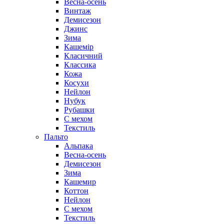
Весна-осень
Винтаж
Демисезон
Джинс
Зима
Кашемір
Класичний
Классика
Кожа
Косухи
Нейлон
Нубук
Рубашки
С мехом
Текстиль
Пальто
Альпака
Весна-осень
Демисезон
Зима
Кашемир
Коттон
Нейлон
С мехом
Текстиль