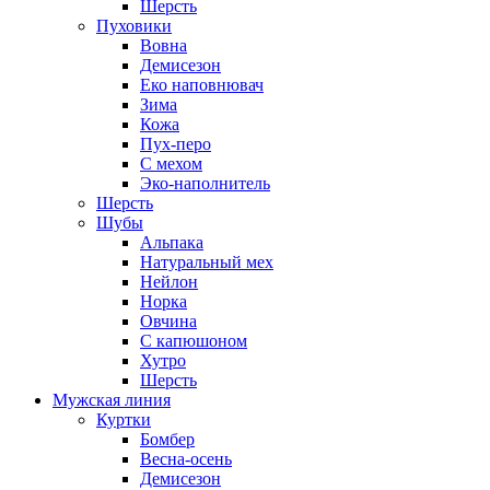
Шерсть
Пуховики
Вовна
Демисезон
Еко наповнювач
Зима
Кожа
Пух-перо
С мехом
Эко-наполнитель
Шерсть
Шубы
Альпака
Натуральный мех
Нейлон
Норка
Овчина
С капюшоном
Хутро
Шерсть
Мужская линия
Куртки
Бомбер
Весна-осень
Демисезон