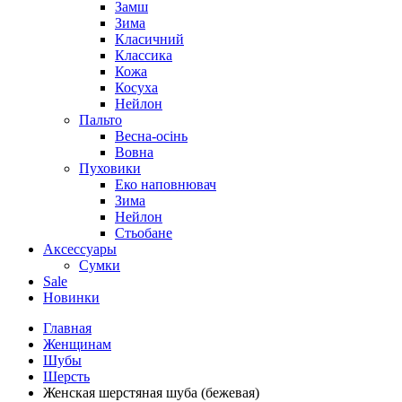
Замш
Зима
Класичний
Классика
Кожа
Косуха
Нейлон
Пальто
Весна-осінь
Вовна
Пуховики
Еко наповнювач
Зима
Нейлон
Стьобане
Аксессуары
Сумки
Sale
Новинки
Главная
Женщинам
Шубы
Шерсть
Женская шерстяная шуба (бежевая)