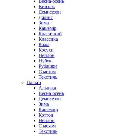
Весна-осень
Винтаж
Демисезон
Джинс
Зима
Кашемір
Класичний
Классика
Кожа
Косухи
Нейлон
Нубук
Рубашки
С мехом
Текстиль
Пальто
Альпака
Весна-осень
Демисезон
Зима
Кашемир
Коттон
Нейлон
С мехом
Текстиль