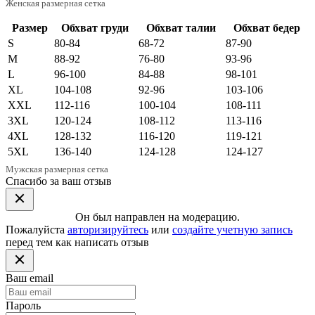
Женская размерная сетка
Размер
Обхват груди
Обхват талии
Обхват бедер
S
80-84
68-72
87-90
M
88-92
76-80
93-96
L
96-100
84-88
98-101
XL
104-108
92-96
103-106
XXL
112-116
100-104
108-111
3XL
120-124
108-112
113-116
4XL
128-132
116-120
119-121
5XL
136-140
124-128
124-127
Мужская размерная сетка
Спасибо за ваш отзыв
Он был направлен на модерацию.
Пожалуйста
авторизируйтесь
или
создайте учетную запись
перед тем как написать отзыв
Ваш email
Пароль