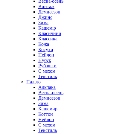
Весна-осень
Винтаж
Демисезон
Джинс
Зима
Кашемір
Класичний
Классика
Кожа
Косухи
Нейлон
Нубук
Рубашки
С мехом
Текстиль
Пальто
Альпака
Весна-осень
Демисезон
Зима
Кашемир
Коттон
Нейлон
С мехом
Текстиль