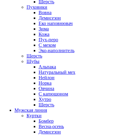
Шерсть
Пуховики
Вовна
Демисезон
Еко наповнювач
Зима
Кожа
Пух-перо
С мехом
Эко-наполнитель
Шерсть
Шубы
Альпака
Натуральный мех
Нейлон
Норка
Овчина
С капюшоном
Хутро
Шерсть
Мужская линия
Куртки
Бомбер
Весна-осень
Демисезон