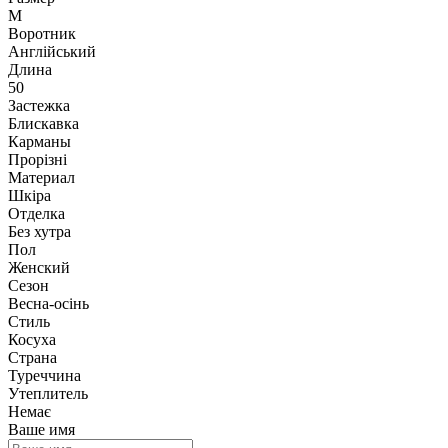
M
Воротник
Англійський
Длина
50
Застежка
Блискавка
Карманы
Прорізні
Материал
Шкіра
Отделка
Без хутра
Пол
Женский
Сезон
Весна-осінь
Стиль
Косуха
Страна
Туреччина
Утеплитель
Немає
Ваше имя