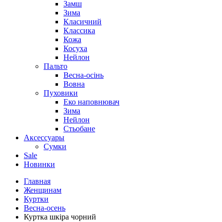
Замш
Зима
Класичний
Классика
Кожа
Косуха
Нейлон
Пальто
Весна-осінь
Вовна
Пуховики
Еко наповнювач
Зима
Нейлон
Стьобане
Аксессуары
Сумки
Sale
Новинки
Главная
Женщинам
Куртки
Весна-осень
Куртка шкіра чорний