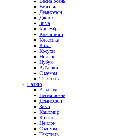
Весна-осень
Винтаж
Демисезон
Джинс
Зима
Кашемір
Класичний
Классика
Кожа
Косухи
Нейлон
Нубук
Рубашки
С мехом
Текстиль
Пальто
Альпака
Весна-осень
Демисезон
Зима
Кашемир
Коттон
Нейлон
С мехом
Текстиль