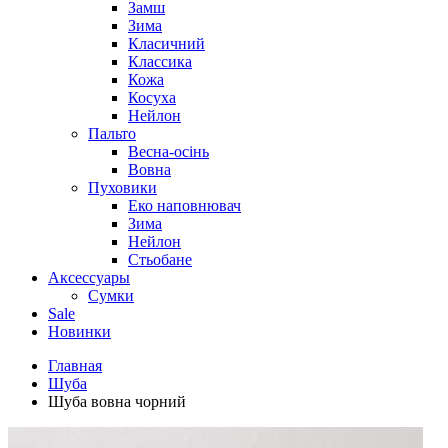
Замш
Зима
Класичний
Классика
Кожа
Косуха
Нейлон
Пальто
Весна-осінь
Вовна
Пуховики
Еко наповнювач
Зима
Нейлон
Стьобане
Аксессуары
Сумки
Sale
Новинки
Главная
Шуба
Шуба вовна чорний