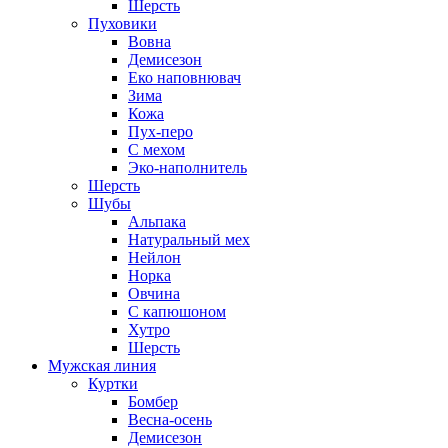
Шерсть
Пуховики
Вовна
Демисезон
Еко наповнювач
Зима
Кожа
Пух-перо
С мехом
Эко-наполнитель
Шерсть
Шубы
Альпака
Натуральный мех
Нейлон
Норка
Овчина
С капюшоном
Хутро
Шерсть
Мужская линия
Куртки
Бомбер
Весна-осень
Демисезон