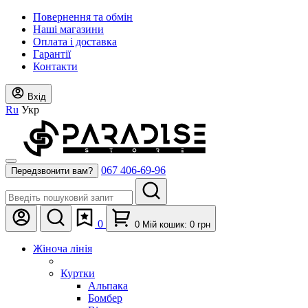
Повернення та обмін
Наші магазини
Оплата і доставка
Гарантії
Контакти
Вхід
Ru
Укр
067 406-69-96
Передзвонити вам?
0
0
Мій кошик:
0
грн
Жіноча лінія
Куртки
Альпака
Бомбер