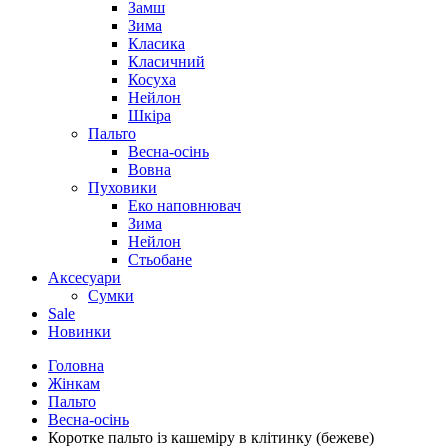
Замш
Зима
Класика
Класичний
Косуха
Нейлон
Шкіра
Пальто
Весна-осінь
Вовна
Пуховики
Еко наповнювач
Зима
Нейлон
Стьобане
Аксесуари
Сумки
Sale
Новинки
Головна
Жінкам
Пальто
Весна-осінь
Коротке пальто із кашеміру в клітинку (бежеве)