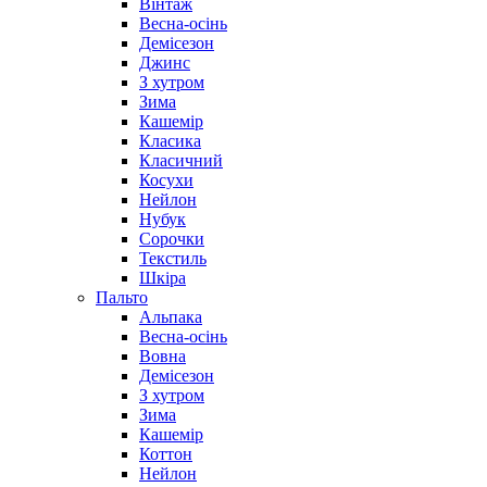
Вінтаж
Весна-осінь
Демісезон
Джинс
З хутром
Зима
Кашемір
Класика
Класичний
Косухи
Нейлон
Нубук
Сорочки
Текстиль
Шкіра
Пальто
Альпака
Весна-осінь
Вовна
Демісезон
З хутром
Зима
Кашемір
Коттон
Нейлон