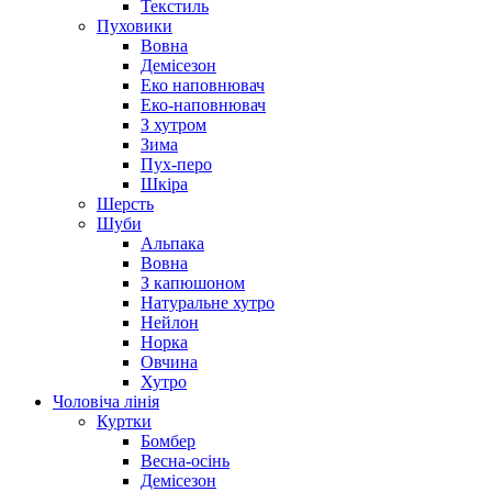
Текстиль
Пуховики
Вовна
Демісезон
Еко наповнювач
Еко-наповнювач
З хутром
Зима
Пух-перо
Шкіра
Шерсть
Шуби
Альпака
Вовна
З капюшоном
Натуральне хутро
Нейлон
Норка
Овчина
Хутро
Чоловіча лінія
Куртки
Бомбер
Весна-осінь
Демісезон