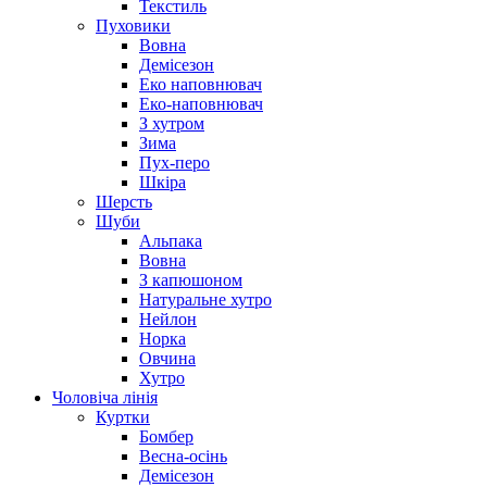
Текстиль
Пуховики
Вовна
Демісезон
Еко наповнювач
Еко-наповнювач
З хутром
Зима
Пух-перо
Шкіра
Шерсть
Шуби
Альпака
Вовна
З капюшоном
Натуральне хутро
Нейлон
Норка
Овчина
Хутро
Чоловіча лінія
Куртки
Бомбер
Весна-осінь
Демісезон