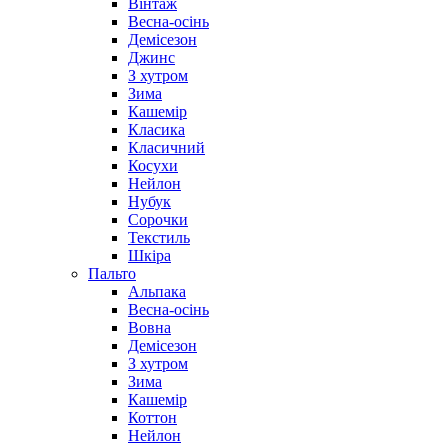
Вінтаж
Весна-осінь
Демісезон
Джинс
З хутром
Зима
Кашемір
Класика
Класичний
Косухи
Нейлон
Нубук
Сорочки
Текстиль
Шкіра
Пальто
Альпака
Весна-осінь
Вовна
Демісезон
З хутром
Зима
Кашемір
Коттон
Нейлон