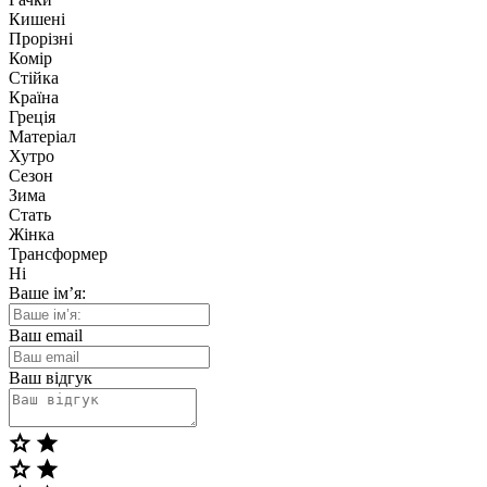
Кишені
Прорізні
Комір
Стійка
Країна
Греція
Матеріал
Хутро
Сезон
Зима
Стать
Жінка
Трансформер
Ні
Ваше ім’я:
Ваш email
Ваш відгук