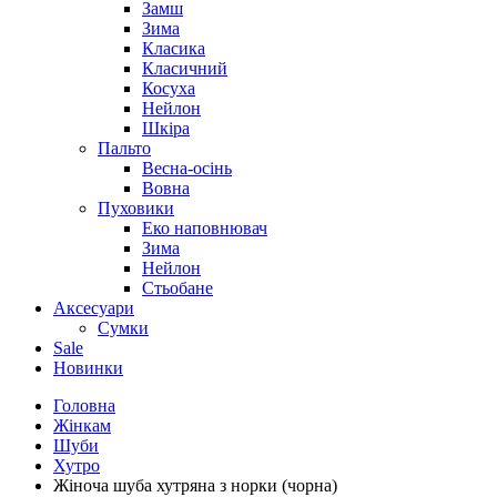
Замш
Зима
Класика
Класичний
Косуха
Нейлон
Шкіра
Пальто
Весна-осінь
Вовна
Пуховики
Еко наповнювач
Зима
Нейлон
Стьобане
Аксесуари
Сумки
Sale
Новинки
Головна
Жінкам
Шуби
Хутро
Жіноча шуба хутряна з норки (чорна)