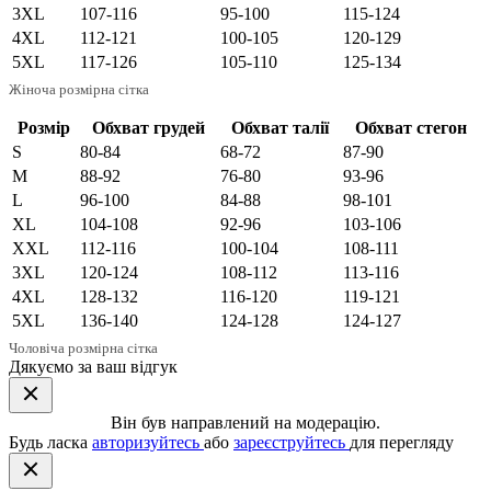
3XL
107-116
95-100
115-124
4XL
112-121
100-105
120-129
5XL
117-126
105-110
125-134
Жіноча розмірна сітка
Розмір
Обхват грудей
Обхват талії
Обхват стегон
S
80-84
68-72
87-90
M
88-92
76-80
93-96
L
96-100
84-88
98-101
XL
104-108
92-96
103-106
XXL
112-116
100-104
108-111
3XL
120-124
108-112
113-116
4XL
128-132
116-120
119-121
5XL
136-140
124-128
124-127
Чоловіча розмірна сітка
Дякуємо за ваш відгук
Він був направлений на модерацію.
Будь ласка
авторизуйтесь
або
зареєструйтесь
для перегляду