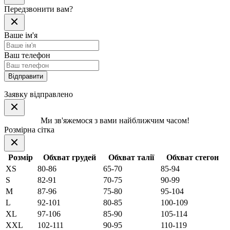
Передзвонити вам?
Ваше ім'я
Ваш телефон
Відправити
Заявку відправлено
Ми зв'яжемося з вами найближчим часом!
Розмірна сітка
Розмір
Обхват грудей
Обхват талії
Обхват стегон
XS
80-86
65-70
85-94
S
82-91
70-75
90-99
M
87-96
75-80
95-104
L
92-101
80-85
100-109
XL
97-106
85-90
105-114
XXL
102-111
90-95
110-119